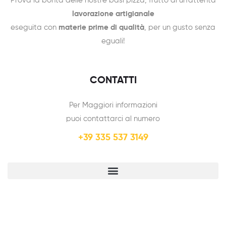
Prova la bontà delle nostre basi pizza, frutto di un’attenta
lavorazione artigianale
eseguita con
materie prime di qualità
, per un gusto senza
eguali!
CONTATTI
Per Maggiori informazioni
puoi contattarci al numero
+39 335 537 3149