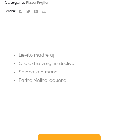
Categoria:
Pizza Teglia
Facebook
Twitter
Linkedin
Email
Share:
Lievito madre aj
Olio extra vergine di oliva
Spianata a mano
Farine Molino Iaquone