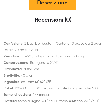
Descrizione
Recensioni (0)
Confezione
: 2 basi ber busta – Cartone 10 buste da 2 basi
totale 20 basi in ATM
Peso
: Iniziale 650 gr dopo precottura circa 600 gr
Conservazione
: Refrigerato 2°/4°
Grandezza
: 30×40 cm
Shelf-life
: 40 giorni
Ingombro
: cartone 40x40x35
Pallet
: 120×80 cm – 30 cartoni – totale basi precotte 600
Tempi di cottura
: 4/7 minuti
Cottura
: forno a legna 280°/300 -forno elettrico 290°/310°-